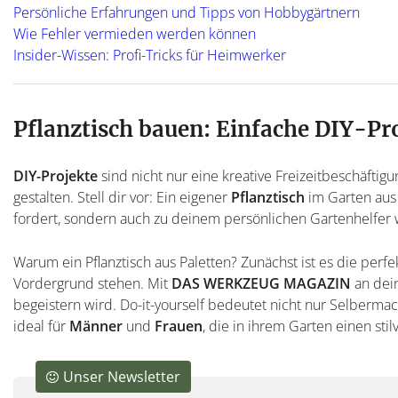
Persönliche Erfahrungen und Tipps von Hobbygärtnern
Wie Fehler vermieden werden können
Insider-Wissen: Profi-Tricks für Heimwerker
Pflanztisch bauen: Einfache DIY-Pr
DIY-Projekte
sind nicht nur eine kreative Freizeitbeschäftigu
gestalten. Stell dir vor: Ein eigener
Pflanztisch
im Garten au
fordert, sondern auch zu deinem persönlichen Gartenhelfer 
Warum ein Pflanztisch aus Paletten? Zunächst ist es die perf
Vordergrund stehen. Mit
DAS WERKZEUG MAGAZIN
an dein
begeistern wird. Do-it-yourself bedeutet nicht nur Selberm
ideal für
Männer
und
Frauen
, die in ihrem Garten einen sti
Unser Newsletter