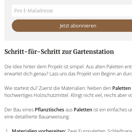
Do
*Ihre
not
E-
fill
Mailadresse:
Jetzt abonnieren
this
field
Schritt-für-Schritt zur Gartenstation
Die Idee hinter dem Projekt ist simpel: Aus alten Paletten en
erwartet dich genau? Lass uns das Projekt von Beginn an du
Wie startest du? Zuerst die Materialien: Neben den
Paletten
hochwertiges Holzschutzmittel. Klingt nicht viel, reicht aber
Der Bau eines
Pflanztisches
aus
Paletten
ist ein einfaches u
eine detaillierte Bauanweisung:
Materialien vorbereiten:
Zwei Europaletten, Schleifpap