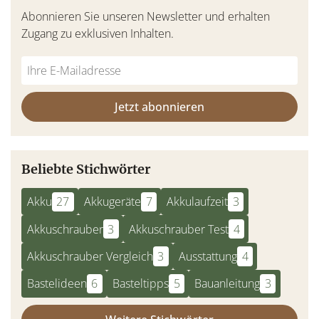
Abonnieren Sie unseren Newsletter und erhalten
Zugang zu exklusiven Inhalten.
Jetzt abonnieren
Beliebte Stichwörter
Akku
27
Akkugeräte
7
Akkulaufzeit
3
Akkuschrauber
3
Akkuschrauber Test
4
Akkuschrauber Vergleich
3
Ausstattung
4
Bastelideen
6
Basteltipps
5
Bauanleitung
3