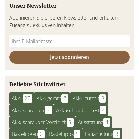
Unser Newsletter
Abonnieren Sie unseren Newsletter und erhalten
Zugang zu exklusiven Inhalten.
Jetzt abonnieren
Beliebte Stichwörter
Akku
27
Akkugeräte
7
Akkulaufzeit
3
Akkuschrauber
3
Akkuschrauber Test
4
Akkuschrauber Vergleich
3
Ausstattung
4
Bastelideen
6
Basteltipps
5
Bauanleitung
3