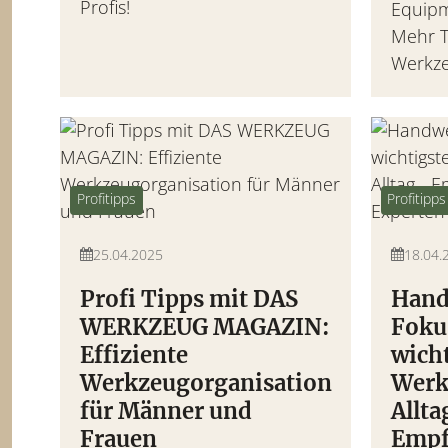
Profis!
Equipm
Mehr T
Werkze
Profitipps
Profitipps
25.04.2025
18.04.
Profi Tipps mit DAS
Hand
WERKZEUG MAGAZIN:
Foku
Effiziente
wich
Werkzeugorganisation
Werk
für Männer und
Allta
Frauen
Empf