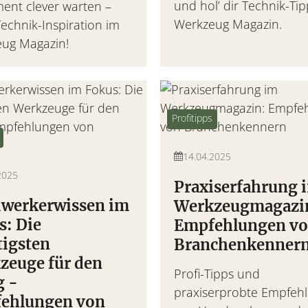
und hol’ dir Technik-Ti
ent clever warten –
Werkzeug Magazin.
echnik-Inspiration im
ug Magazin!
Profitipps
14.04.2025
2025
Praxiserfahrung 
werkerwissen im
Werkzeugmagazi
s: Die
Empfehlungen v
tigsten
Branchenkenner
zeuge für den
Profi-Tipps und
g -
praxiserprobte Empfeh
ehlungen von