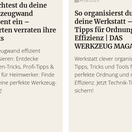
04.08.2025
chtest du deine
So organisierst d
zeugwand
t
deine Werkstatt 
ient ein –
Tipps für Ordnun
ten verraten ihre
im Praxis-Check – Leistung,
Effizienz | DAS
ks
ng.
WERKZEUG MAG
ugwand effizient
sieren: Entdecke
Werkstatt clever organis
n-Tricks, Profi-Tipps &
Tipps, Tricks und Tools 
 für Heimwerker. Finde
perfekte Ordnung und
deine perfekte Werkzeug-
Effizienz. Jetzt Technik-
!
sichern!