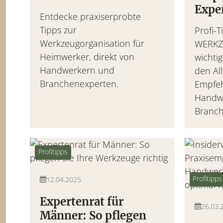
Expe
Entdecke praxiserprobte
Tipps zur
Profi-
Werkzeugorganisation für
WERKZ
Heimwerker, direkt von
wichti
Handwerkern und
den All
Branchenexperten.
Empfeh
Handw
Branc
Profitipps
Profitipps
12.04.2025
Expertenrat für
26.03.
Männer: So pflegen