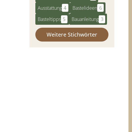
Ausstattung
4
Bastelideen
6
Basteltipps
5
Bauanleitung
3
Weitere Stichwörter