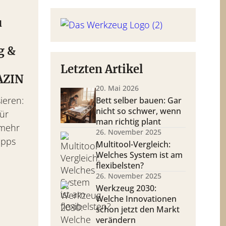
u
–
g &
Letzten Artikel
AZIN
20. Mai 2026
ieren:
Bett selber bauen: Gar
nicht so schwer, wenn
für
man richtig plant
 mehr
26. November 2025
Tipps
Multitool-Vergleich:
Welches System ist am
flexibelsten?
26. November 2025
Werkzeug 2030:
Welche Innovationen
schon jetzt den Markt
verändern