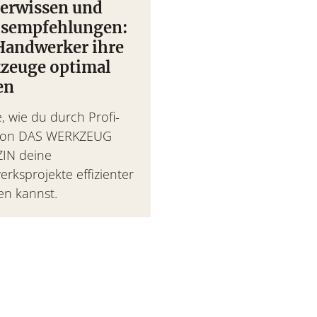
derwissen und
isempfehlungen:
Handwerker ihre
zeuge optimal
en
, wie du durch Profi-
 von DAS WERKZEUG
IN deine
rksprojekte effizienter
en kannst.