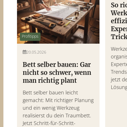
So ri
Werk
Akkuschrauber Tes
effiz
Exper
Die besten Akkuschrauber 
Tric
Ausstattung & Preis-Leistu
Profitipps
Werkze
20.05.2026
organi
Bett selber bauen: Gar
Experte
Trends
nicht so schwer, wenn
jetzt 
man richtig plant
Lösung
Bett selber bauen leicht
gemacht: Mit richtiger Planung
und ein wenig Werkzeug
realisierst du dein Traumbett.
Jetzt Schritt-für-Schritt-