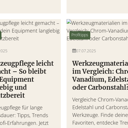
Profitipps
2025
07.07.2025
zeugpflege leicht
Werkzeugmateria
cht – So bleibt
im Vergleich: Ch
 Equipment
Vanadium, Edelst
lebig und
oder Carbonstahl
tzbereit
Vergleiche Chrom-Vana
Edelstahl und Carbonsta
ugpflege für lange
Werkzeuge. Finde dein
dauer: Tipps, Trends
Favoriten, entdecke Tr
fi-Erfahrungen. Jetzt