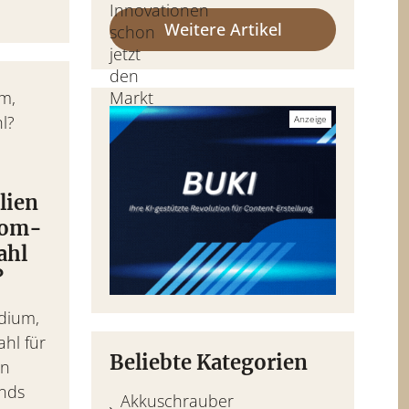
Weitere Artikel
lien
rom-
ahl
?
dium,
hl für
Beliebte Kategorien
en
ends
Akkuschrauber