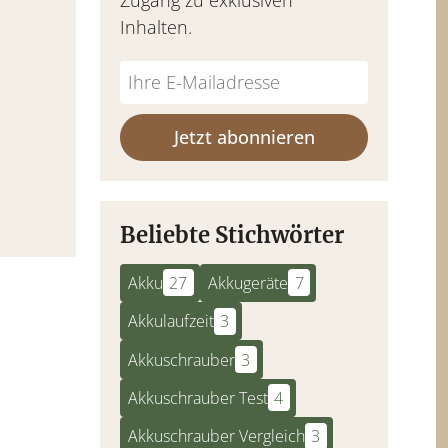
Inhalten.
Jetzt abonnieren
Beliebte Stichwörter
Akku
27
Akkugeräte
7
Akkulaufzeit
3
Akkuschrauber
3
Akkuschrauber Test
4
Akkuschrauber Vergleich
3