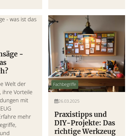
nsäge -
das
ch?
e Welt der
Fachbegriffe
 ihre Vorteile
dungen mit
26.03.2025
ZEUG
Praxistipps und
rfahre mehr
DIY-Projekte: Das
griffe,
richtige Werkzeug
 und