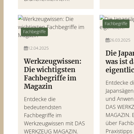
Fachbegriffe
Fachbegriffe
26.03.2025
12.04.2025
Die Japa
Werkzeugwissen:
was ist 
Die wichtigsten
eigentli
Fachbegriffe im
Entdecke di
Magazin
Japansägen,
und Anwen
Entdecke die
DAS WERK
bedeutendsten
MAGAZIN. E
Fachbegriffe im
über Fachbe
Werkzeugwissen mit DAS
Praxistipps
WERKZEUG MAGAZIN.