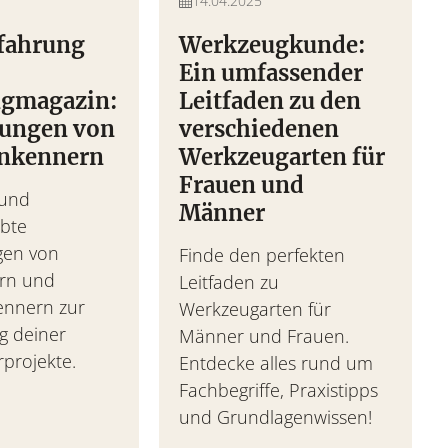
14.04.2025
rfahrung
Werkzeugkunde:
t
Ein umfassender
gmagazin:
Leitfaden zu den
im Praxis-Check – Leistung,
ungen von
verschiedenen
ng.
nkennern
Werkzeugarten für
Frauen und
 und
Männer
obte
gen von
Finde den perfekten
rn und
Leitfaden zu
ennern zur
Werkzeugarten für
g deiner
Männer und Frauen.
projekte.
Entdecke alles rund um
Fachbegriffe, Praxistipps
und Grundlagenwissen!