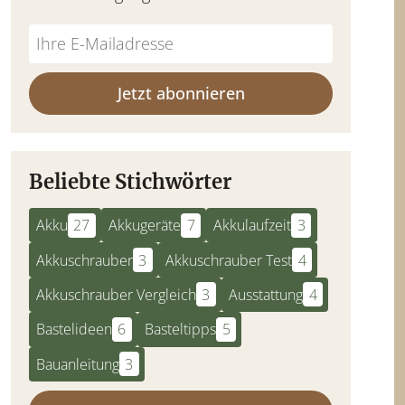
Jetzt abonnieren
Beliebte Stichwörter
Akku
27
Akkugeräte
7
Akkulaufzeit
3
Akkuschrauber
3
Akkuschrauber Test
4
Akkuschrauber Vergleich
3
Ausstattung
4
Bastelideen
6
Basteltipps
5
Bauanleitung
3