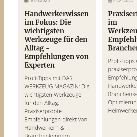
18.04.2025
14.04.2025
Handwerkerwissen
Praxise
Akkuschrauber Tes
im Fokus: Die
im
wichtigsten
Werkzeu
Die besten Akkuschrauber 
Werkzeuge für den
Empfehl
Ausstattung & Preis-Leistu
Alltag -
Branche
Empfehlungen von
Profi-Tipps
Experten
praxiserpr
Empfehlun
Profi-Tipps mit DAS
Handwerke
WERKZEUG MAGAZIN: Die
Branchenk
wichtigsten Werkzeuge
Optimierun
für den Alltag.
Heimwerker
Praxiserprobte
Empfehlungen direkt von
Handwerkern &
Branchenkennern.